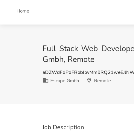
Home
Full-Stack-Web-Developer 
Gmbh, Remote
aDZWdFdPdFRoblovMm9RQ21weEJlN
Escape Gmbh
Remote
Job Description