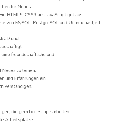
offen für Neues.
wie HTML5, CSS3 aus JavaScript gut aus.
sse von MySQL, PostgreSQL und Ubuntu hast, ist
CI/CD und
beschäftigt.
 eine freundschaftliche und
d Neues zu lernen.
en und Erfahrungen ein.
ch verständigen.
gen, die gern bei escape arbeiten .
e Arbeitsplätze .