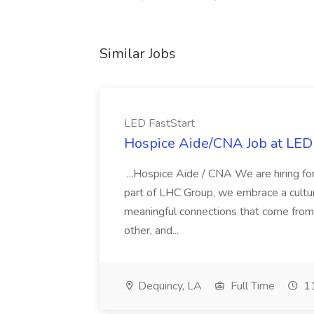
Similar Jobs
LED FastStart
Hospice Aide/CNA Job at LED 
...Hospice Aide / CNA We are hiring fo
part of LHC Group, we embrace a culture
meaningful connections that come from it
other, and...
Dequincy, LA
Full Time
11